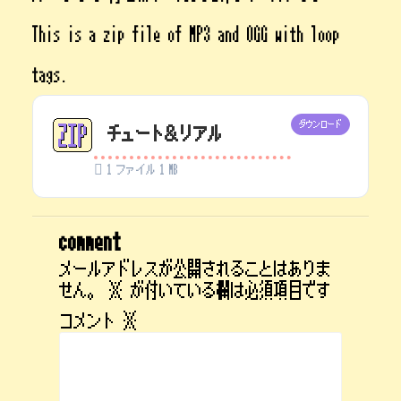
This is a zip file of MP3 and OGG with loop
tags.
ダウンロード
チュート＆リアル
1 ファイル
1 MB
comment
メールアドレスが公開されることはありま
せん。
※
が付いている欄は必須項目です
コメント
※