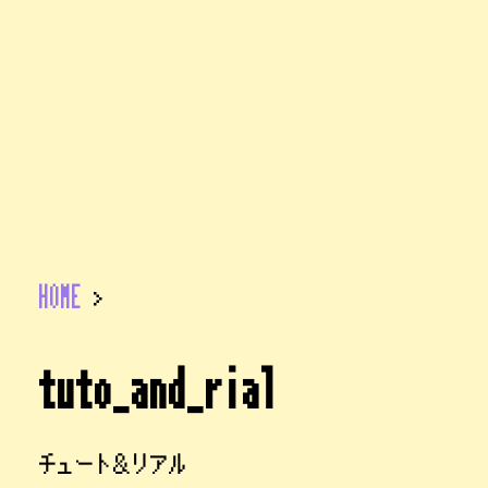
HOME
>
tuto_and_rial
チュート＆リアル