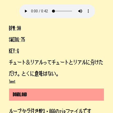
BPM:90
SWING:75
KEY:G
チュート＆リアルってチュートとリアルに分けた
だけ。とくに意味はない。
Tweet
DOWNLOAD
ループタグ付きMP3・OGGのzipファイルです