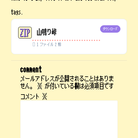
tags.
ダウンロード
山鳴り峠
1 ファイル
2 MB
comment
メールアドレスが公開されることはありま
せん。
※
が付いている欄は必須項目です
コメント
※