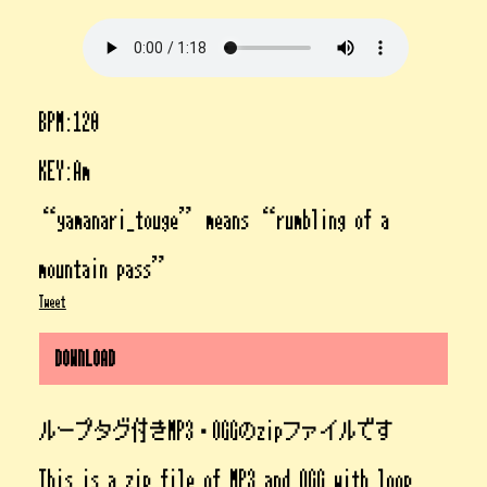
BPM:120
KEY:Am
“yamanari_touge” means “rumbling of a
mountain pass”
Tweet
DOWNLOAD
ループタグ付きMP3・OGGのzipファイルです
This is a zip file of MP3 and OGG with loop